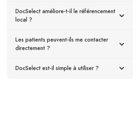
DocSelect améliore-t-il le référencement
local ?
Les patients peuvent-ils me contacter
directement ?
DocSelect est-il simple à utiliser ?
annuaire médical Belgique, annuaire médical Belgique,
annuaire médical Belgique, annuaire médical
Belgique,annuaire médical Belgique, visibilité locale santé,
référencement médical, professionnels de la santé