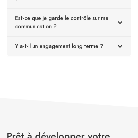
Est-ce que je garde le contrôle sur ma
communication ?
Y a-t-il un engagement long terme ?
nouveaux patients, nouveaux patients cabinet médical,
visibilité locale santé, attirer patients, acquisition patients
santé, présence digitale cabinet, nouveaux patients,
nouveaux patients, nouveaux patients
,
procurion
Prêt à développer votre