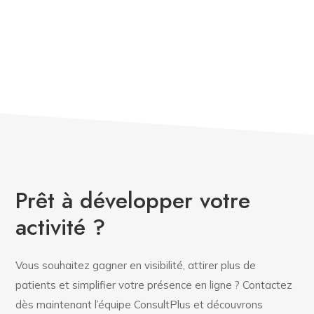
solutions digitales santé, Services digitaux santé, Services
digitaux santé , Services digitaux santé ,
Tulipe
,
ConsultPlus,
Services digitaux santé, Services digitaux
santé, Services digitaux santé ,
Services digitaux santé ,
Services digitaux santé , Services digitaux santé , Services
digitaux santé
Prêt à développer votre
activité ?
Vous souhaitez gagner en visibilité, attirer plus de
patients et simplifier votre présence en ligne ? Contactez
dès maintenant l’équipe ConsultPlus et découvrons